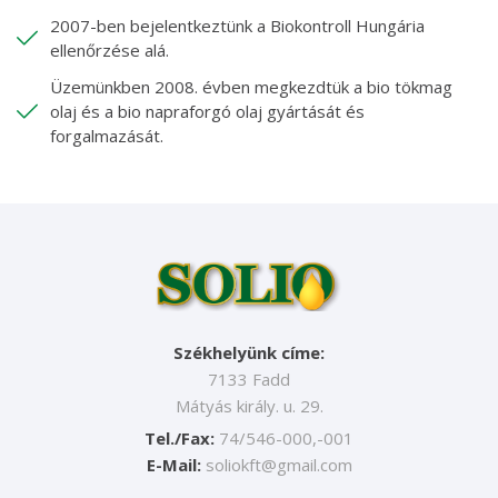
2007-ben bejelentkeztünk a Biokontroll Hungária
ellenőrzése alá.
Üzemünkben 2008. évben megkezdtük a bio tökmag
olaj és a bio napraforgó olaj gyártását és
forgalmazását.
Székhelyünk címe:
7133 Fadd
Mátyás király. u. 29.
Tel./Fax:
74/546-000,-001
E-Mail:
soliokft@gmail.com