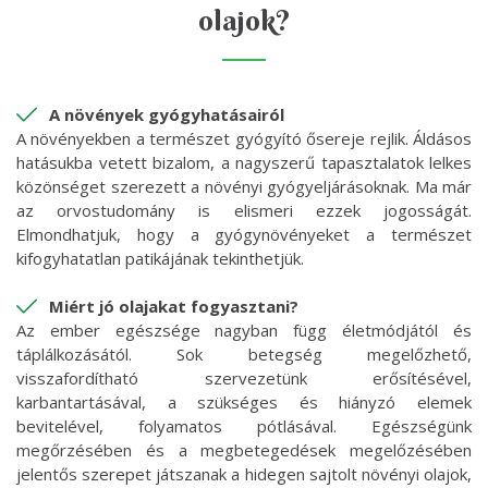
olajok?
A növények gyógyhatásairól
A növényekben a természet gyógyító ősereje rejlik. Áldásos
hatásukba vetett bizalom, a nagyszerű tapasztalatok lelkes
közönséget szerezett a növényi gyógyeljárásoknak. Ma már
az orvostudomány is elismeri ezzek jogosságát.
Elmondhatjuk, hogy a gyógynövényeket a természet
kifogyhatatlan patikájának tekinthetjük.
Miért jó olajakat fogyasztani?
Az ember egészsége nagyban függ életmódjától és
táplálkozásától. Sok betegség megelőzhető,
visszafordítható szervezetünk erősítésével,
karbantartásával, a szükséges és hiányzó elemek
bevitelével, folyamatos pótlásával. Egészségünk
megőrzésében és a megbetegedések megelőzésében
jelentős szerepet játszanak a hidegen sajtolt növényi olajok,