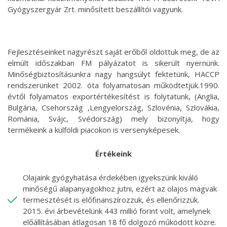
Gyógyszergyár Zrt. minősített beszállítói vagyunk.
Fejlesztéseinket nagyrészt saját erőből oldottuk meg, de az
elmúlt időszakban FM pályázatot is sikerült nyernünk.
Minőségbiztosításunkra nagy hangsúlyt fektetünk, HACCP
rendszerünket 2002. óta folyamatosan működtetjük.1990.
évtől folyamatos exportértékesítést is folytatunk, (Anglia,
Bulgária, Csehország ,Lengyelország, Szlovénia, Szlovákia,
Románia, Svájc, Svédország) mely bizonyítja, hogy
termékeink a külföldi piacokon is versenyképesek.
Értékeink
Olajaink gyógyhatása érdekében igyekszünk kiváló
minőségű alapanyagokhoz jutni, ezért az olajos magvak
termesztését is előfinanszírozzuk, és ellenőrizzük.
2015. évi árbevételünk 443 millió forint volt, amelynek
előállításában átlagosan 18 fő dolgozó működött közre.