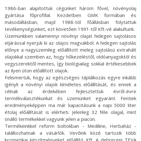
1986-ban alapítottuk cégünket három fővel, növényolaj
gyártása főprofillal. Kezdetben GMK formában és
másodállásban, majd 1988-tól főállásban folytattuk
tevékenységünket, ezt követően 1991-től Kft-vé alakultunk.
Üzemünkben valamennyi növényi olajat hidegen sajtolásos
eljárással nyerjük ki az olajos magvakból. A hidegen sajtolás
előnye a nagyüzemileg előállított meleg sajtolású extrahált
olajokkal szemben az, hogy hőkezeléstől, oldóanyagoktól és
vegyszerektől mentes, így biológiailag sokkal értékesebbek
az ilyen úton előállított olajok.
Felismertük, hogy az egészséges táplálkozás egyre inkább
igényli a növényi olajok kíméletes előállítását, és ennek a
célnak az érdekében fejlesztettük évről-évre
termékválasztékunkat és üzemünket egyaránt. Fentiek
eredményeképpen ma már kapacitásunk a napi 5000 liter
étolaj előállítását is elérheti. Jelenleg 32 féle olajjal, mint
önálló termékekkel vagyunk jelen a piacon.
Termékeinkkel reform boltokban - Mediline, Herbaház -
találkozhatnak a vásárlók. Vevőink közé tartozik több
kozmetikai készítményeket előállító Kft. A debreceni TEVA