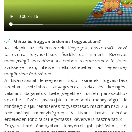
Mihez és hogyan érdemes fogyasztani?
Az olajok az élelmiszerek lényeges összetevői közé
tartoznak, fogyasztásuk ősidők óta ismert. Bizonyos
mennyiségű zsiradékra az emberi szervezetnek feltétlen
szüksége van, illetve nélkülözhetetlen az egészség
megőrzése érdekében.
A kívánatosnál lényegesen több zsiradék fogyasztása
azonban elhízáshoz, anyagcsere-, szív- és keringési,
valamint daganatos betegségekhez, ízületi panaszokhoz
vezethet. Ezért javasoljuk a kevesebb mennyiségű, de
minőségi olajak rendszeres fogyasztását, maximum napi 2-3
teáskanálnyi mennyiségben. A kívánt hatás elérése
érdekében több fajtát egymással keverve is használhatuk.
Fogyasztható önmagában, kenyérrel (pl. pirítóshoz, só,