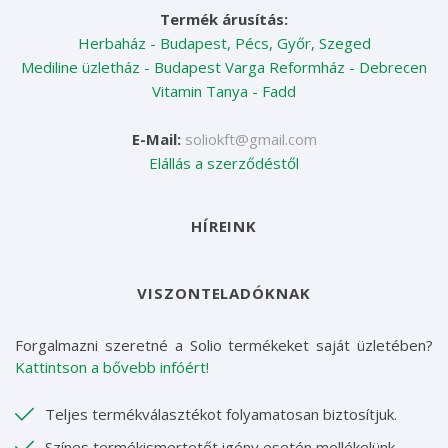
Termék árusítás:
Herbaház - Budapest, Pécs, Győr, Szeged
Mediline üzletház - Budapest
Varga Reformház - Debrecen
Vitamin Tanya - Fadd
E-Mail:
soliokft@gmail.com
Elállás a szerződéstől
HÍREINK
VISZONTELADÓKNAK
Forgalmazni szeretné a Solio termékeket saját üzletében?
Kattintson a bővebb infóért!
Teljes termékválasztékot folyamatosan biztosítjuk.
Színes termékismertetőt igény esetén mellékelünk