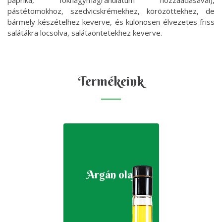
paprika, fokhagymagranulátum hozzáadásával),
pástétomokhoz, szedvicskrémekhez, körözöttekhez, de
bármely készételhez keverve, és különösen élvezetes friss
salátákra locsolva, salátaöntetekhez keverve.
Termékeink
Argán olaj