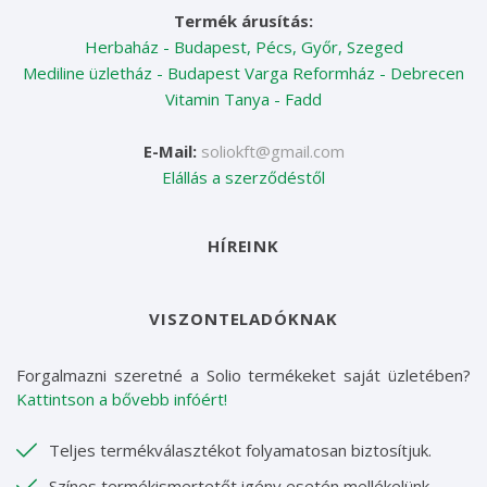
Termék árusítás:
Herbaház - Budapest, Pécs, Győr, Szeged
Mediline üzletház - Budapest
Varga Reformház - Debrecen
Vitamin Tanya - Fadd
E-Mail:
soliokft@gmail.com
Elállás a szerződéstől
HÍREINK
VISZONTELADÓKNAK
Forgalmazni szeretné a Solio termékeket saját üzletében?
Kattintson a bővebb infóért!
Teljes termékválasztékot folyamatosan biztosítjuk.
Színes termékismertetőt igény esetén mellékelünk