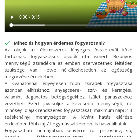
Mihez és hogyan érdemes fogyasztani?
Az olajok az élelmiszerek lényeges összetevői közé
tartoznak, fogyasztásuk ősidők óta ismert. Bizonyos
mennyiségű zsiradékra az emberi szervezetnek feltétlen
szüksége van, illetve nélkülözhetetlen az egészség
megőrzése érdekében.
A kívánatosnál lényegesen több zsiradék fogyasztása
azonban elhízáshoz, anyagcsere-, szív- és keringési,
valamint daganatos betegségekhez, ízületi panaszokhoz
vezethet. Ezért javasoljuk a kevesebb mennyiségű, de
minőségi olajak rendszeres fogyasztását, maximum napi 2-3
teáskanálnyi mennyiségben. A kívánt hatás elérése
érdekében több fajtát egymással keverve is használhatuk.
Fogyasztható önmagában, kenyérrel (pl. pirítóshoz, só,