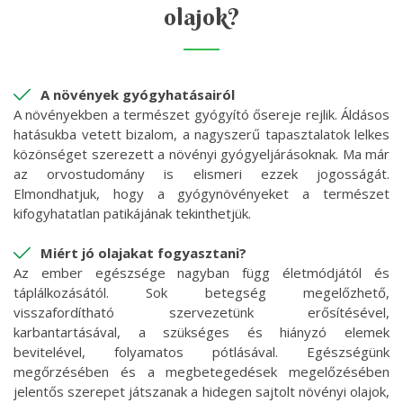
olajok?
A növények gyógyhatásairól
A növényekben a természet gyógyító ősereje rejlik. Áldásos
hatásukba vetett bizalom, a nagyszerű tapasztalatok lelkes
közönséget szerezett a növényi gyógyeljárásoknak. Ma már
az orvostudomány is elismeri ezzek jogosságát.
Elmondhatjuk, hogy a gyógynövényeket a természet
kifogyhatatlan patikájának tekinthetjük.
Miért jó olajakat fogyasztani?
Az ember egészsége nagyban függ életmódjától és
táplálkozásától. Sok betegség megelőzhető,
visszafordítható szervezetünk erősítésével,
karbantartásával, a szükséges és hiányzó elemek
bevitelével, folyamatos pótlásával. Egészségünk
megőrzésében és a megbetegedések megelőzésében
jelentős szerepet játszanak a hidegen sajtolt növényi olajok,