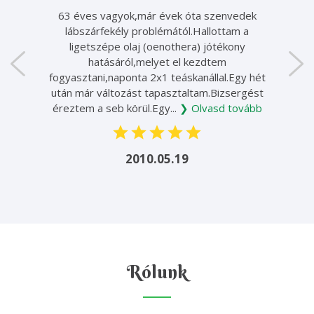
63 éves vagyok,már évek óta szenvedek
lábszárfekély problémától.Hallottam a
ligetszépe olaj (oenothera) jótékony
hatásáról,melyet el kezdtem
fogyasztani,naponta 2x1 teáskanállal.Egy hét
után már változást tapasztaltam.Bizsergést
éreztem a seb körül.Egy...
❯ Olvasd tovább
2010.05.19
Rólunk