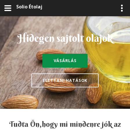
Solio Étolaj
Hidegen sajtolt olajok
Hidegen sajtolt olajok
Hidegen sajtolt olajok
Hidegen sajtolt olajok
VÁSÁRLÁS
VÁSÁRLÁS
VÁSÁRLÁS
VÁSÁRLÁS
ÉLETTANI HATÁSOK
ÉLETTANI HATÁSOK
ÉLETTANI HATÁSOK
ÉLETTANI HATÁSOK
Tudta Ön,hogy mi mindenre jók az