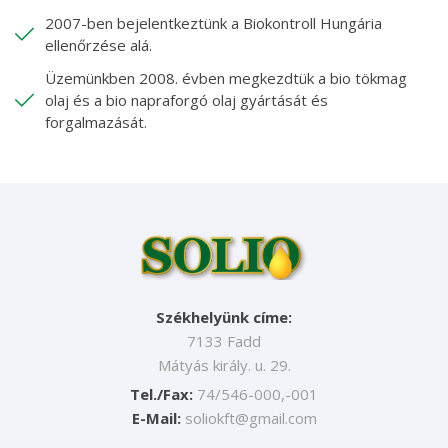
2007-ben bejelentkeztünk a Biokontroll Hungária
ellenőrzése alá.
Üzemünkben 2008. évben megkezdtük a bio tökmag
olaj és a bio napraforgó olaj gyártását és
forgalmazását.
Székhelyünk címe:
7133 Fadd
Mátyás király. u. 29.
Tel./Fax:
74/546-000,-001
E-Mail:
soliokft@gmail.com