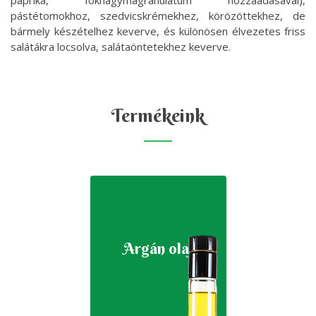
paprika, fokhagymagranulátum hozzáadásával),
pástétomokhoz, szedvicskrémekhez, körözöttekhez, de
bármely készételhez keverve, és különösen élvezetes friss
salátákra locsolva, salátaöntetekhez keverve.
Termékeink
Argán olaj