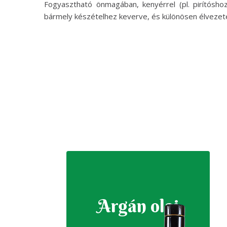
Fogyasztható önmagában, kenyérrel (pl. pirítósh
bármely készételhez keverve, és különösen élvezetes
Argán olaj