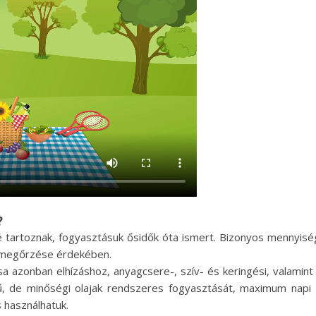
?
é tartoznak, fogyasztásuk ősidők óta ismert. Bizonyos mennyisé
g megőrzése érdekében.
a azonban elhízáshoz, anyagcsere-, szív- és keringési, valamin
, de minőségi olajak rendszeres fogyasztását, maximum napi 
 használhatuk.