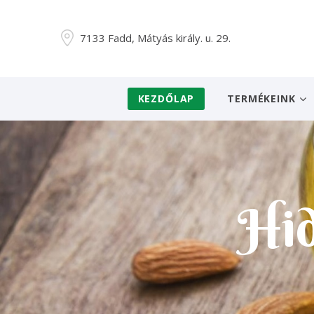
7133 Fadd, Mátyás király. u. 29.
KEZDŐLAP
TERMÉKEINK
Hid
Hid
Hid
Hid