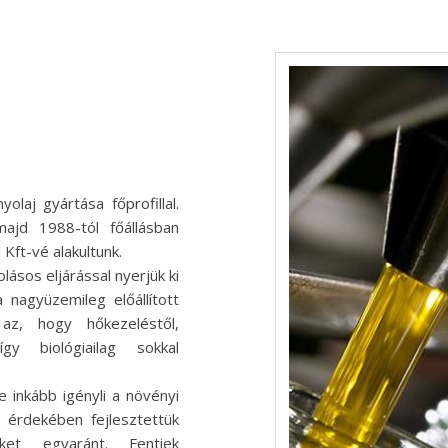
laj gyártása főprofillal.
jd 1988-tól főállásban
Kft-vé alakultunk.
ásos eljárással nyerjük ki
 nagyüzemileg előállított
az, hogy hőkezeléstől,
y biológiailag sokkal
 inkább igényli a növényi
z érdekében fejlesztettük
ket egyaránt. Fentiek