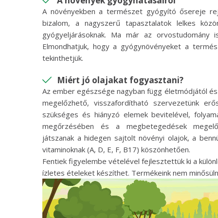
A növények gyógyhatásairól
A növényekben a természet gyógyító ősereje rejl
bizalom, a nagyszerű tapasztalatok lelkes köz
gyógyeljárásoknak. Ma már az orvostudomány is
Elmondhatjuk, hogy a gyógynövényeket a természe
tekinthetjük.
Miért jó olajakat fogyasztani?
Az ember egészsége nagyban függ életmódjától és 
megelőzhető, visszafordítható szervezetünk erősí
szükséges és hiányzó elemek bevitelével, folyam
megőrzésében és a megbetegedések megelőz
játszanak a hidegen sajtolt növényi olajok, a bennü
vitaminoknak (A, D, E, F, B17) köszönhetően.
Fentiek figyelembe vételével fejlesztettük ki a kül
ízletes ételeket készíthet. Termékeink nem minősül