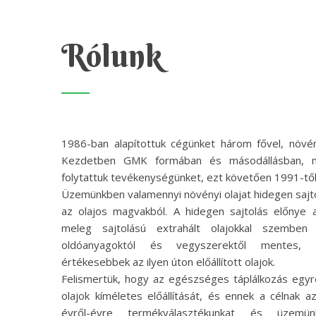
Rólunk
1986-ban alapítottuk cégünket három fővel, növényo
Kezdetben GMK formában és másodállásban, ma
folytattuk tevékenységünket, ezt követően 1991-től 
Üzemünkben valamennyi növényi olajat hidegen sajtol
az olajos magvakból. A hidegen sajtolás előnye a
meleg sajtolású extrahált olajokkal szemben 
oldóanyagoktól és vegyszerektől mentes, íg
értékesebbek az ilyen úton előállított olajok.
Felismertük, hogy az egészséges táplálkozás egyre
olajok kíméletes előállítását, és ennek a célnak a
évről-évre termékválasztékunkat és üzemün