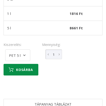
1 l
1816 Ft
5 l
8661 Ft
Kiszerelés:
Mennyiség:
PET 5 l
KOSÁRBA
TÁPANYAG TÁBLÁZAT