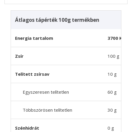
Átlagos tápérték 100g termékben
Energia tartalom
3700 Kj (90
Zsír
100 g
Telített zsírsav
10 g
Egyszeresen telítetlen
60 g
Többszörösen telítetlen
30 g
Szénhidrát
0 g