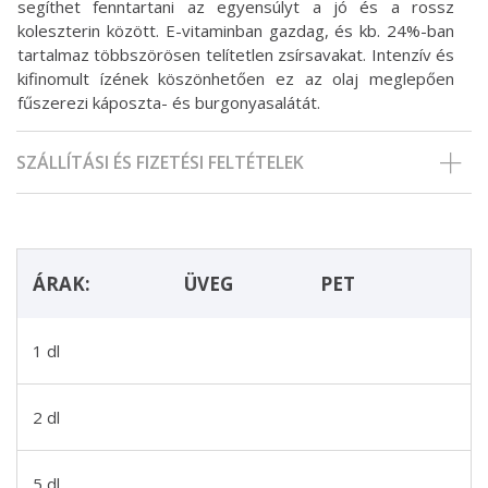
segíthet fenntartani az egyensúlyt a jó és a rossz
koleszterin között. E-vitaminban gazdag, és kb. 24%-ban
tartalmaz többszörösen telítetlen zsírsavakat. Intenzív és
kifinomult ízének köszönhetően ez az olaj meglepően
fűszerezi káposzta- és burgonyasalátát.
SZÁLLÍTÁSI ÉS FIZETÉSI FELTÉTELEK
ÁRAK:
ÜVEG
PET
1 dl
2 dl
5 dl