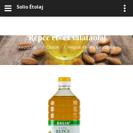
Solio Étolaj
Repce ét- és salátaolaj
Kezdőlap
/
Olajok
/
Repce ét- és salátaolaj