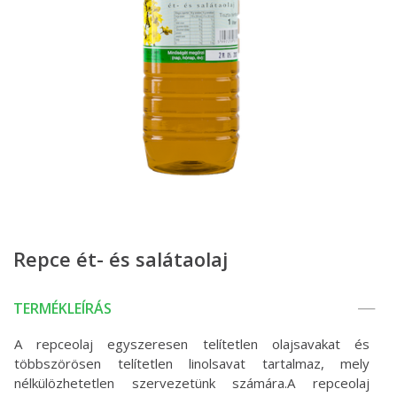
Repce ét- és salátaolaj
TERMÉKLEÍRÁS
A repceolaj egyszeresen telítetlen olajsavakat és
többszörösen telítetlen linolsavat tartalmaz, mely
nélkülözhetetlen szervezetünk számára.A repceolaj