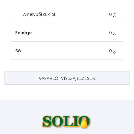
Amelyből cukrok
0 g
Fehérje
0 g
Só
0 g
VÁSÁRLÓI VISSZAJELZÉSEK