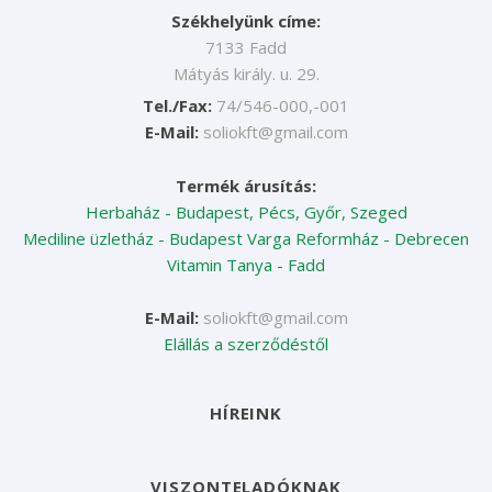
Székhelyünk címe:
7133 Fadd
Mátyás király. u. 29.
Tel./Fax:
74/546-000,-001
E-Mail:
soliokft@gmail.com
Termék árusítás:
Herbaház - Budapest, Pécs, Győr, Szeged
Mediline üzletház - Budapest
Varga Reformház - Debrecen
Vitamin Tanya - Fadd
E-Mail:
soliokft@gmail.com
Elállás a szerződéstől
HÍREINK
VISZONTELADÓKNAK