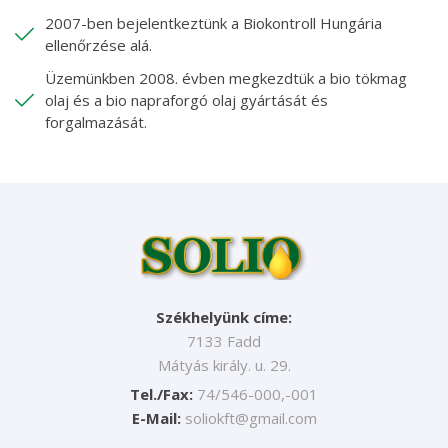
2007-ben bejelentkeztünk a Biokontroll Hungária
ellenőrzése alá.
Üzemünkben 2008. évben megkezdtük a bio tökmag
olaj és a bio napraforgó olaj gyártását és
forgalmazását.
Székhelyünk címe:
7133 Fadd
Mátyás király. u. 29.
Tel./Fax:
74/546-000,-001
E-Mail:
soliokft@gmail.com