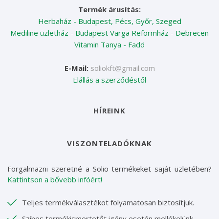
Termék árusítás:
Herbaház - Budapest, Pécs, Győr, Szeged
Mediline üzletház - Budapest
Varga Reformház - Debrecen
Vitamin Tanya - Fadd
E-Mail:
soliokft@gmail.com
Elállás a szerződéstől
HÍREINK
VISZONTELADÓKNAK
Forgalmazni szeretné a Solio termékeket saját üzletében?
Kattintson a bővebb infóért!
Teljes termékválasztékot folyamatosan biztosítjuk.
Színes termékismertetőt igény esetén mellékelünk