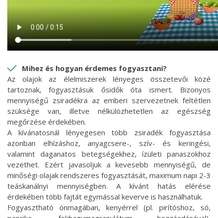
Mihez és hogyan érdemes fogyasztani?
Az olajok az élelmiszerek lényeges összetevői közé
tartoznak, fogyasztásuk ősidők óta ismert. Bizonyos
mennyiségű zsiradékra az emberi szervezetnek feltétlen
szüksége van, illetve nélkülözhetetlen az egészség
megőrzése érdekében.
A kívánatosnál lényegesen több zsiradék fogyasztása
azonban elhízáshoz, anyagcsere-, szív- és keringési,
valamint daganatos betegségekhez, ízületi panaszokhoz
vezethet. Ezért javasoljuk a kevesebb mennyiségű, de
minőségi olajak rendszeres fogyasztását, maximum napi 2-3
teáskanálnyi mennyiségben. A kívánt hatás elérése
érdekében több fajtát egymással keverve is használhatuk.
Fogyasztható önmagában, kenyérrel (pl. pirítóshoz, só,