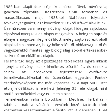
1986-ban alapítottuk cégünket három fővel, növényolaj
gyártása főprofillal. Kezdetben GMK formában és
másodállásban, majd 1988-tól főállásban folytattuk
tevékenységünket, ezt követően 1991-től Kft-vé alakultunk.
Üzemünkben valamennyi növényi olajat hidegen sajtolásos
eljárással nyerjük ki az olajos magvakból. A hidegen sajtolás
előnye a nagyüzemileg előállított meleg sajtolású extrahált
olajokkal szemben az, hogy hőkezeléstől, oldóanyagoktól és
vegyszerektől mentes, így biológiailag sokkal értékesebbek
az ilyen úton előállított olajok.
Felismertük, hogy az egészséges táplálkozás egyre inkább
igényli a növényi olajok kíméletes előállítását, és ennek a
célnak az érdekében fejlesztettük évről-évre
termékválasztékunkat és üzemünket egyaránt. Fentiek
eredményeképpen ma már kapacitásunk a napi 5000 liter
étolaj előállítását is elérheti. Jelenleg 32 féle olajjal, mint
önálló termékekkel vagyunk jelen a piacon.
Termékeinkkel reform boltokban - Mediline, Herbaház -
találkozhatnak a vásárlók. Vevőink közé tartozik több
kozmetikai készítményeket előállító Kft. A debreceni TEVA