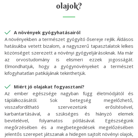
olajok?
A növények gyógyhatásairól
A növényekben a természet gyógyító ősereje rejlik. Áldásos
hatásukba vetett bizalom, a nagyszerű tapasztalatok lelkes
közönséget szerezett a növényi gyógyeljárásoknak. Ma már
az orvostudomány is elismeri ezzek jogosságát.
Elmondhatjuk, hogy a gyógynövényeket a természet
kifogyhatatlan patikájának tekinthetjük.
Miért jó olajakat fogyasztani?
Az ember egészsége nagyban függ életmódjától és
táplálkozásától. Sok betegség megelőzhető,
visszafordítható szervezetünk erősítésével,
karbantartásával, a szükséges és hiányzó elemek
bevitelével, folyamatos pótlásával. Egészségünk
megőrzésében és a megbetegedések megelőzésében
jelentős szerepet játszanak a hidegen sajtolt növényi olajok,