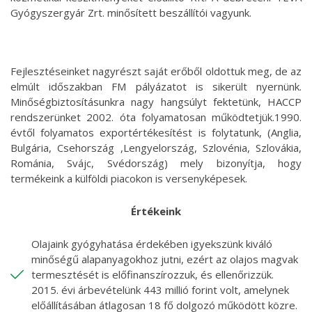
Gyógyszergyár Zrt. minősített beszállítói vagyunk.
Fejlesztéseinket nagyrészt saját erőből oldottuk meg, de az
elmúlt időszakban FM pályázatot is sikerült nyernünk.
Minőségbiztosításunkra nagy hangsúlyt fektetünk, HACCP
rendszerünket 2002. óta folyamatosan működtetjük.1990.
évtől folyamatos exportértékesítést is folytatunk, (Anglia,
Bulgária, Csehország ,Lengyelország, Szlovénia, Szlovákia,
Románia, Svájc, Svédország) mely bizonyítja, hogy
termékeink a külföldi piacokon is versenyképesek.
Értékeink
Olajaink gyógyhatása érdekében igyekszünk kiváló
minőségű alapanyagokhoz jutni, ezért az olajos magvak
termesztését is előfinanszírozzuk, és ellenőrizzük.
2015. évi árbevételünk 443 millió forint volt, amelynek
előállításában átlagosan 18 fő dolgozó működött közre.