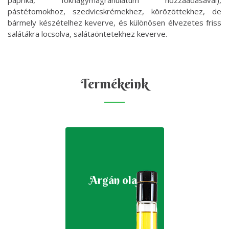
paprika, fokhagymagranulátum hozzáadásával),
pástétomokhoz, szedvicskrémekhez, körözöttekhez, de
bármely készételhez keverve, és különösen élvezetes friss
salátákra locsolva, salátaöntetekhez keverve.
Termékeink
Argán olaj